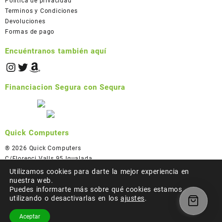
Política de privacidad
Terminos y Condiciones
Devoluciones
Formas de pago
Encuéntranos también aquí
Financiacion Segura con Sequra
Quick Computers
® 2026 Quick Computers
C/Florenci Valls 95 Igualada
93 805 49 73
Utilizamos cookies para darte la mejor experiencia en
info@quickcomputers.net
nuestra web.
Puedes informarte más sobre qué cookies estamos
utilizando o desactivarlas en los
ajustes
.
© 2026
Quick Computers
Aceptar
Diseñado por
Tema para WordPress de Themehunk