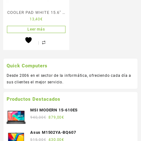
COOLER PAD WHITE 15.6″ 2
13,40
€
LEDS
Leer más
Quick Computers
Desde 2006 en el sector de la informática, ofreciendo cada día a
sus clientes el mejor servicio.
Productos Destacados
MSI MODERN 15-610ES
El
El
940,00
€
879,00
€
precio
precio
original
actual
Asus M1502YA-BQ607
era:
es:
El
El
515,00
€
430,00
€