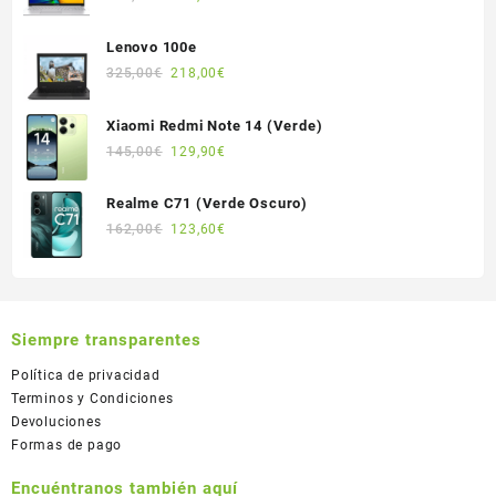
940,00€.
879,00€.
precio
precio
original
actual
Lenovo 100e
era:
es:
El
El
325,00
€
218,00
€
515,00€.
430,00€.
precio
precio
original
actual
Xiaomi Redmi Note 14 (Verde)
era:
es:
El
El
145,00
€
129,90
€
325,00€.
218,00€.
precio
precio
original
actual
Realme C71 (Verde Oscuro)
era:
es:
El
El
162,00
€
123,60
€
145,00€.
129,90€.
precio
precio
original
actual
era:
es:
162,00€.
123,60€.
Siempre transparentes
Política de privacidad
Terminos y Condiciones
Devoluciones
Formas de pago
Encuéntranos también aquí