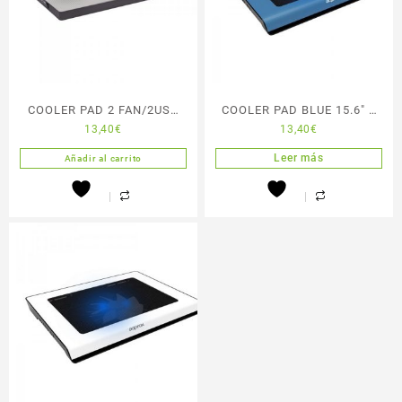
COOLER PAD 2 FAN/2USB
COOLER PAD BLUE 15.6″ 2
13,40
€
13,40
€
WHITE APPROX
LEDS
Leer más
Añadir al carrito