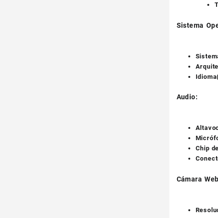
T
Sistema Ope
Sistem
Arquit
Idioma
Audio:
Altavo
Micróf
Chip d
Conect
Cámara Web
Resolu