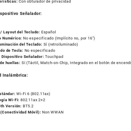
erísticas:
Con obturador de privacidad
ispositivo Señalador:
/ Layout del Teclado:
Español
o Numérico:
No especificado (Implícito no, por 16″)
uminación del Teclado:
Sí (retroiluminado)
do de Tecla:
No especificado
 Dispositivo Señalador:
Touchpad
de huellas:
Sí (Táctil, Match-on-Chip, Integrado en el botón de encend
d Inalámbrica:
stándar:
Wi-Fi 6 (802.11ax)
gía Wi-Fi:
802.11ax 2×2
oth Versión:
BT5.2
Conectividad Móvil):
Non WWAN