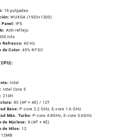
o:
16 pulgadas
ción:
WUXGA (1920×1200)
 Panel:
IPS
o:
Anti-reflejo
00 nits
e Refresco:
60 Hz
o de Color:
45% NTSC
(CPU):
ante:
Intel
:
Intel Core 5
:
210H
ectura:
8C (4P + 4E) / 12T
dad Base:
P-core 2.2 GHz, E-core 1.6 GHz
dad Máx. Turbo:
P-core 4.8GHz, E-core 3.6GHz
 de Núcleos:
8 (4P + 4E)
 de Hilos:
12
12MB