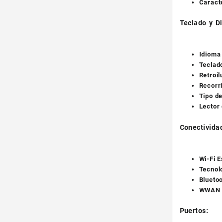
Caract
Teclado y D
Idioma 
Teclad
Retroil
Recorri
Tipo de
Lector 
Conectivida
Wi-Fi E
Tecnolo
Blueto
WWAN (
Puertos: