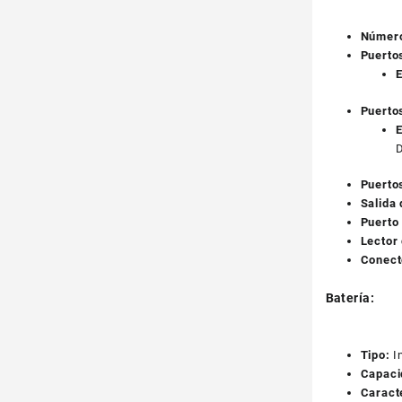
Número
Puerto
E
Puerto
E
D
Puerto
Salida 
Puerto 
Lector 
Conect
Batería:
Tipo:
I
Capaci
Caract