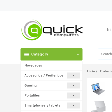
Saltar
al
contenido
In
Category
Novedades
Inicio
Product
Accesorios / Perifericos
Gaming
Portátiles
Smartphones y tablets