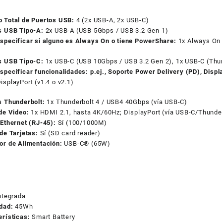
 Total de Puertos USB:
4 (2x USB-A, 2x USB-C)
s USB Tipo-A:
2x USB-A (USB 5Gbps / USB 3.2 Gen 1)
specificar si alguno es Always On o tiene PowerShare:
1x Always On
s USB Tipo-C:
1x USB-C (USB 10Gbps / USB 3.2 Gen 2), 1x USB-C (Thu
specificar funcionalidades: p.ej., Soporte Power Delivery (PD), Disp
isplayPort (v1.4 o v2.1)
s Thunderbolt:
1x Thunderbolt 4 / USB4 40Gbps (vía USB-C)
de Video:
1x HDMI 2.1, hasta 4K/60Hz; DisplayPort (vía USB-C/Thunde
Ethernet (RJ-45):
Sí (100/1000M)
de Tarjetas:
Sí (SD card reader)
or de Alimentación:
USB-C® (65W)
ntegrada
dad:
45Wh
erísticas:
Smart Battery