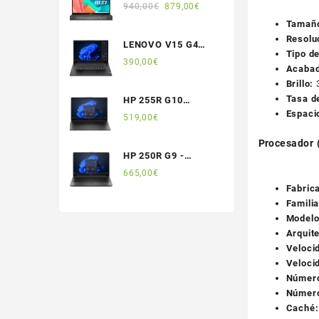
610ES
El
El
940,00
€
879,00
€
precio
precio
Tamañ
original
actual
Resolu
LENOVO V15 G4
era:
es:
Tipo de
AMN 82YU0165SP
390,00
€
940,00€.
879,00€.
Acabad
Brillo:
3
Tasa d
HP 255R G10
Espaci
C38KFAT
519,00
€
Procesador 
HP 250R G9 -
B3AE9AT
665,00
€
Fabric
Familia
Modelo
Arquit
Veloci
Veloci
Número
Número
Caché: