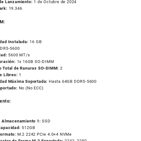
de Lanzamiento:
1 de Octubre de 2024
ark:
19.346
M:
dad Instalada:
16 GB
DR5-5600
dad:
5600 MT/s
uración:
1x 16GB SO-DIMM
 Total de Ranuras SO-DIMM:
2
s Libres:
1
dad Máxima Soportada:
Hasta 64GB DDR5-5600
portado:
No (No ECC)
ento:
e Almacenamiento 1:
SSD
apacidad:
512GB
ormato:
M.2 2242 PCIe 4.0×4 NVMe
actor de Forma M.2 Soportado:
2242, 2280