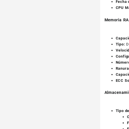
Fecha 
CPU M
Memoria RA
Capaci
Tipo:
D
Veloci
Config
Número
Ranura
Capaci
ECC So
Almacenami
Tipo d
C
F
F