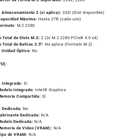
 Almacenamiento 2 (si aplica):
SSD (Slot disponible)
Capacidad Máxima:
Hasta 2TB (cada uno)
ormato:
M.2 2280
 Total de Slots M.2:
2 (2x M.2 2280 PCIe® 4.0 x4)
 Total de Bahías 2.5″:
No aplica (Formato M.2)
e Unidad Óptica:
No
PU):
 Integrada:
Sí
odelo Integrado:
Intel® Graphics
emoria Compartida:
Sí
a Dedicada:
No
abricante Dedicada:
N/A
odelo Dedicada:
N/A
emoria de Video (VRAM):
N/A
ipo de VRAM:
N/A