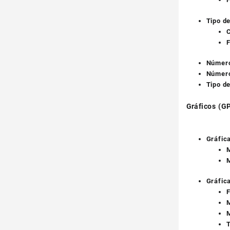
Tipo de
F
Número
Número
Tipo d
Gráficos (G
Gráfica
M
M
Gráfic
F
M
M
T