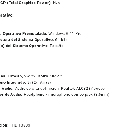
GP (Total Graphics Power):
N/A
rativo:
a Operativo Preinstalado:
Windows® 11 Pro
ectura del Sistema Operativo:
64 bits
(s) del Sistema Operativo:
Español
ces:
Estéreo, 2W x2, Dolby Audio™
ono Integrado:
Sí (2x, Array)
e Audio:
Audio de alta definición, Realtek ALC3287 codec
or de Audio:
Headphone / microphone combo jack (3.5mm)
:
ción:
FHD 1080p