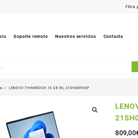
Fibra 
icio
Soporte remoto
Nuestros servicios
Contacta
os
LENOVO THINKBOOK 16 G8 IRL 21SH00HXSP
LENOV
21SH
809,00