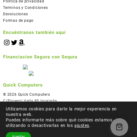
Política de privacidad
Terminos y Condiciones
Devoluciones
Formas de pago
Encuéntranos también aquí
Financiacion Segura con Sequra
Quick Computers
® 2026 Quick Computers
C/Florenci Valls 95 Igualada
93 805 49 73
Utilizamos cookies para darte la mejor experiencia en
info@quickcomputers.net
nuestra web.
Puedes informarte más sobre qué cookies estamos
utilizando o desactivarlas en los
ajustes
.
© 2026
Quick Computers
Aceptar